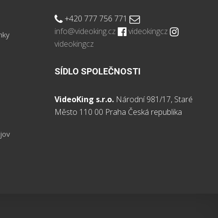
+420 777 756 771
info@videoking.cz
videokingcz
nky
videokingcz
SÍDLO SPOLEČNOSTI
VideoKing s.r.o.
Národní 981/17, Staré
Město 110 00 Praha Česká republika
jov