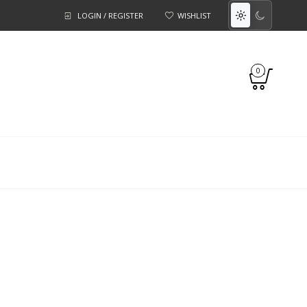
LOGIN / REGISTER
WISHLIST
Toggle
colour
mode
0