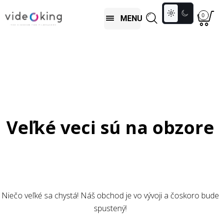
Toggle
0
MENU
colour
mode
Veľké veci sú na obzore
Niečo veľké sa chystá! Náš obchod je vo vývoji a čoskoro bude
spustený!