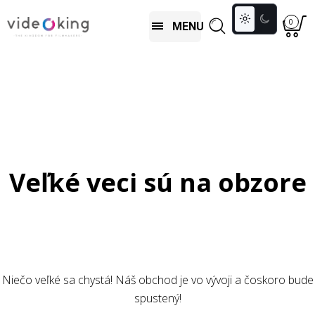
Toggle
0
MENU
colour
mode
Veľké veci sú na obzore
Niečo veľké sa chystá! Náš obchod je vo vývoji a čoskoro bude
spustený!